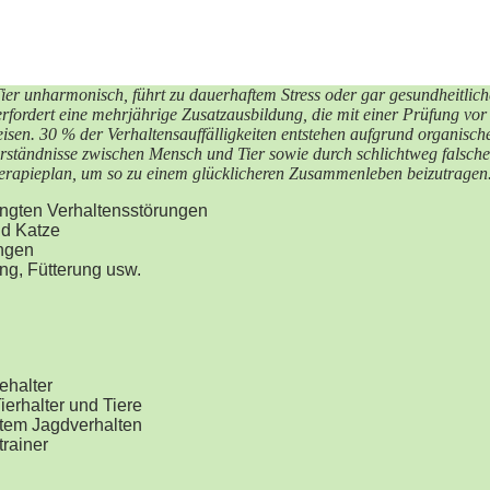
r unharmonisch, führt zu dauerhaftem Stress oder gar gesundheitliche
rfordert eine mehrjährige Zusatzausbildung, die mit einer Prüfung vo
sen. 30 % der Verhaltensauffälligkeiten entstehen aufgrund organisch
rständnisse zwischen Mensch und Tier sowie durch schlichtweg falsc
herapieplan, um so zu einem glücklicheren Zusammenleben beizutragen
ngten Verhaltensstörungen
nd Katze
ngen
ng, Fütterung usw.
ehalter
ierhalter und Tiere
htem Jagdverhalten
rainer