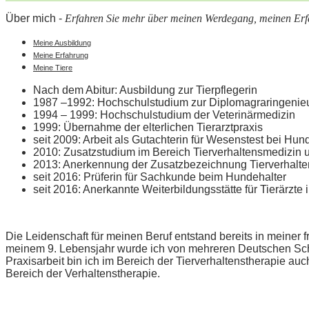
Über mich -
Erfahren Sie mehr über meinen Werdegang, meinen Erfa
Meine Ausbildung
Meine Erfahrung
Meine Tiere
Nach dem Abitur: Ausbildung zur Tierpflegerin
1987 –1992: Hochschulstudium zur Diplomagraringenieuri
1994 – 1999: Hochschulstudium der Veterinärmedizin
1999: Übernahme der elterlichen Tierarztpraxis
seit 2009: Arbeit als Gutachterin für Wesenstest bei Hu
2010: Zusatzstudium im Bereich Tierverhaltensmedizin u
2013: Anerkennung der Zusatzbezeichnung Tierverhalte
seit 2016: Prüferin für Sachkunde beim Hundehalter
seit 2016: Anerkannte Weiterbildungsstätte für Tierärzte
Die Leidenschaft für meinen Beruf entstand bereits in meiner 
meinem 9. Lebensjahr wurde ich von mehreren Deutschen Schäf
Praxisarbeit bin ich im Bereich der Tierverhaltenstherapie auc
Bereich der Verhaltenstherapie.