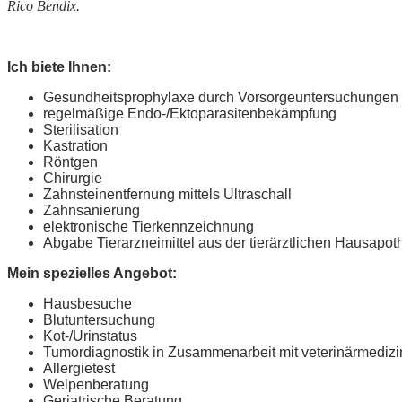
Rico Bendix.
Ich biete Ihnen:
Gesundheitsprophylaxe durch Vorsorgeuntersuchungen
regelmäßige Endo-/Ektoparasitenbekämpfung
Sterilisation
Kastration
Röntgen
Chirurgie
Zahnsteinentfernung mittels Ultraschall
Zahnsanierung
elektronische Tierkennzeichnung
Abgabe Tierarzneimittel aus der tierärztlichen Hausapot
Mein spezielles Angebot:
Hausbesuche
Blutuntersuchung
Kot-/Urinstatus
Tumordiagnostik in Zusammenarbeit mit veterinärmediz
Allergietest
Welpenberatung
Geriatrische Beratung