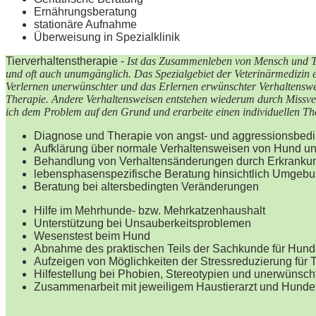
Ernährungsberatung
stationäre Aufnahme
Überweisung in Spezialklinik
Tierverhaltenstherapie -
Ist das Zusammenleben von Mensch und Tie
und oft auch unumgänglich. Das Spezialgebiet der Veterinärmedizin e
Verlernen unerwünschter und das Erlernen erwünschter Verhaltenswei
Therapie. Andere Verhaltensweisen entstehen wiederum durch Missve
ich dem Problem auf den Grund und erarbeite einen individuellen T
Diagnose und Therapie von angst- und aggressionsbedi
Aufklärung über normale Verhaltensweisen von Hund u
Behandlung von Verhaltensänderungen durch Erkranku
lebensphasenspezifische Beratung hinsichtlich Umgebu
Beratung bei altersbedingten Veränderungen
Hilfe im Mehrhunde- bzw. Mehrkatzenhaushalt
Unterstützung bei Unsauberkeitsproblemen
Wesenstest beim Hund
Abnahme des praktischen Teils der Sachkunde für Hund
Aufzeigen von Möglichkeiten der Stressreduzierung für T
Hilfestellung bei Phobien, Stereotypien und unerwünsc
Zusammenarbeit mit jeweiligem Haustierarzt und Hundet