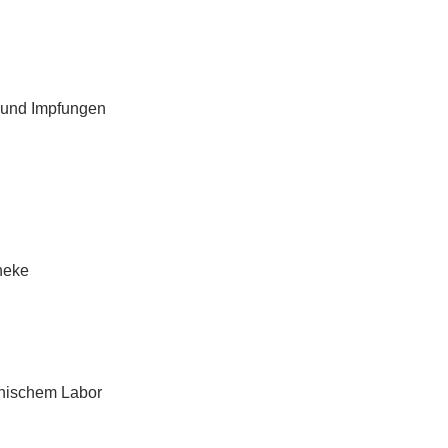
 und Impfungen
heke
inischem Labor